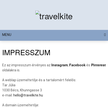
Skip
to
content
MENU
IMPRESSZUM
Instagram
Facebook
Pinterest
Ez az impresszum érvényes az
,
és
oldalakra is.
A weblap üzemeltetője és a tartalomért felelős:
Tar Júlia
1030 Bécs, Khunngasse 3
e-mail:
hello@travelkite.hu
A domain üzemeltetője: