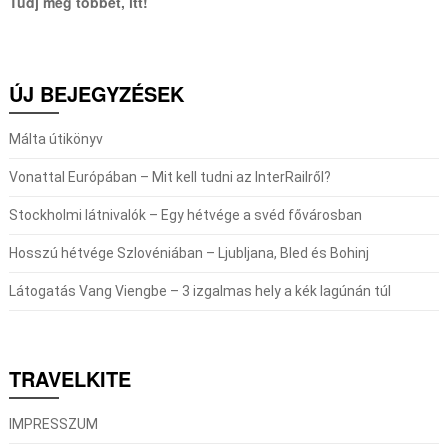
Tudj meg többet, itt!
ÚJ BEJEGYZÉSEK
Málta útikönyv
Vonattal Európában – Mit kell tudni az InterRailről?
Stockholmi látnivalók – Egy hétvége a svéd fővárosban
Hosszú hétvége Szlovéniában – Ljubljana, Bled és Bohinj
Látogatás Vang Viengbe – 3 izgalmas hely a kék lagúnán túl
TRAVELKITE
IMPRESSZUM